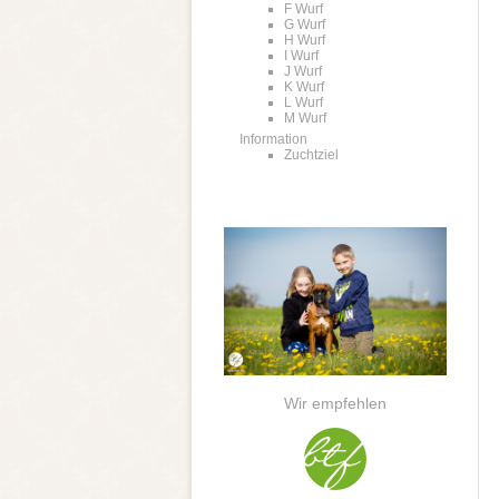
F Wurf
G Wurf
H Wurf
I Wurf
J Wurf
K Wurf
L Wurf
M Wurf
Information
Zuchtziel
Wir empfehlen