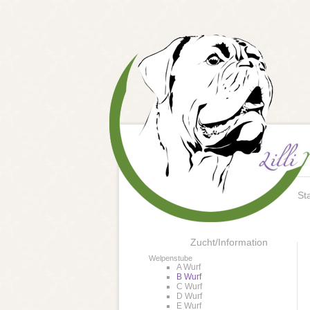
Sta
Zucht/Information
Welpenstube
A Wurf
B Wurf
C Wurf
D Wurf
E Wurf