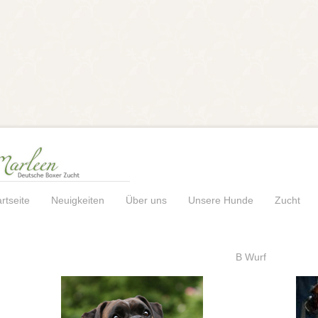
rtseite
Neuigkeiten
Über uns
Unsere Hunde
Zucht
B Wurf