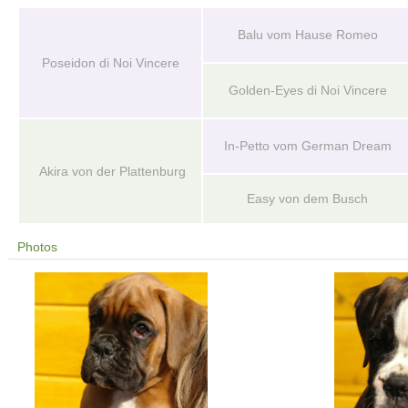
Balu vom Hause Romeo
Poseidon di Noi Vincere
Golden-Eyes di Noi Vincere
In-Petto vom German Dream
Akira von der Plattenburg
Easy von dem Busch
Photos