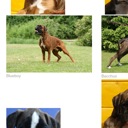
Blueboy
Bacchus