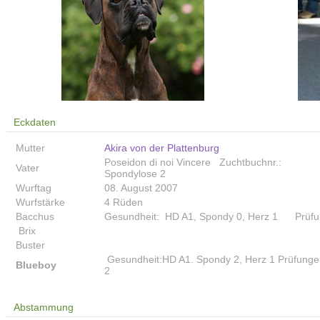
Eckdaten
Mutter
Akira von der Plattenburg
Poseidon di noi Vincere Zuchtbuchnr.: Ge
Vater
Spondylose 2
Wurftag
08. August 2007
Wurfstärke
4 Rüden
Bacchus
Gesundheit: HD A1, Spondy 0, Herz 1 Prüfu
Brix
Buster
Gesundheit:HD A1. Spondy 2, Herz 1 Prüfungen
Blueboy
2
Abstammung