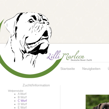
Startseite
Neuigkeiten
Zucht/Information
Welpenstube
A Wurf
B Wurf
C Wurf
D Wurf
E Wurf