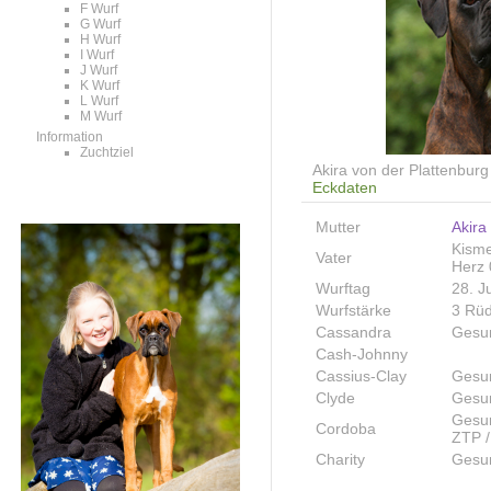
F Wurf
G Wurf
H Wurf
I Wurf
J Wurf
K Wurf
L Wurf
M Wurf
Information
Zuchtziel
Akira von der Plattenburg ( 
Eckdaten
Mutter
Akira
Kism
Vater
Herz 
Wurftag
28. J
Wurfstärke
3 Rüd
Cassandra
Gesun
Cash-Johnny
Cassius-Clay
Gesu
Clyde
Gesun
Gesun
Cordoba
ZTP /
Charity
Gesun