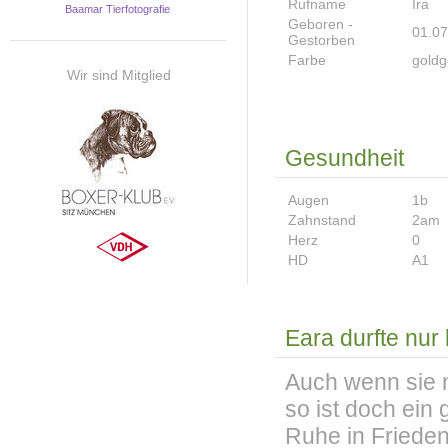
Rufname
Ira
Baamar Tierfotografie
Geboren -
01.07
Gestorben
Farbe
goldg
Wir sind Mitglied
Gesundheit
Augen
1b
Zahnstand
2am
Herz
0
HD
A1
Eara durfte nur 
Auch wenn sie 
so ist doch ein
Ruhe in Frieden