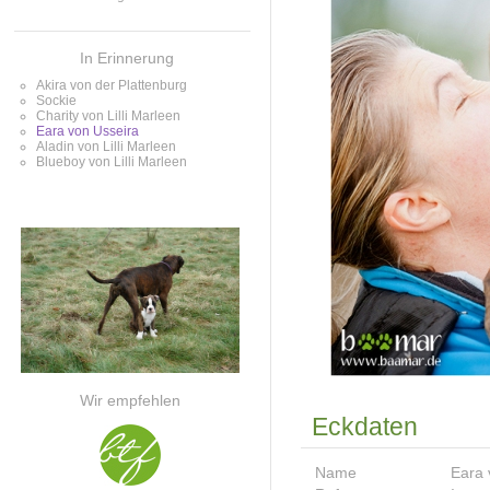
Linie
In Erinnerung
Akira von der Plattenburg
Sockie
Charity von Lilli Marleen
Eara von Usseira
Aladin von Lilli Marleen
Blueboy von Lilli Marleen
Wir empfehlen
Eckdaten
Name
Eara 