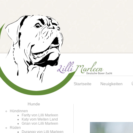
Startseite
Neuigkeiten
Hunde
Hündinnen
Farity von Lilli Marleen
Katy vom Weiten Land
Grian von Lilli Marleen
Rüden
Durango von Lilli Marleen