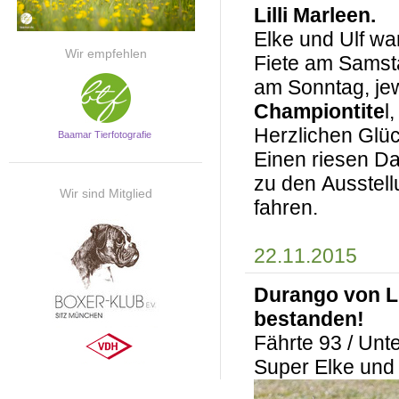
Lilli Marleen.
Elke und Ulf wa
Wir empfehlen
Fiete am Samst
am Sonntag, je
Championtite
l
Herzlichen Glü
Baamar Tierfotografie
Einen riesen Da
zu den Ausstel
Wir sind Mitglied
fahren.
22.11.2015
Durango von Lil
bestanden!
Fährte 93 / Unt
Super Elke und F